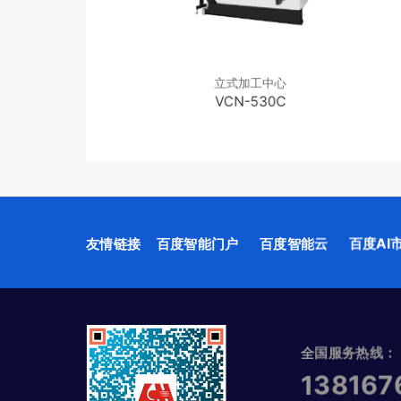
加工中心
立式加工中心
430A HS
VCN-530C
友情链接
百度智能门户
百度智能云
百度AI
全国服务热线：
138167