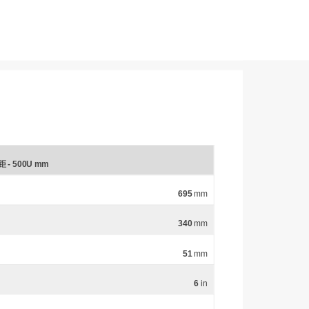
 - 500U mm
695
mm
340
mm
51
mm
6
in