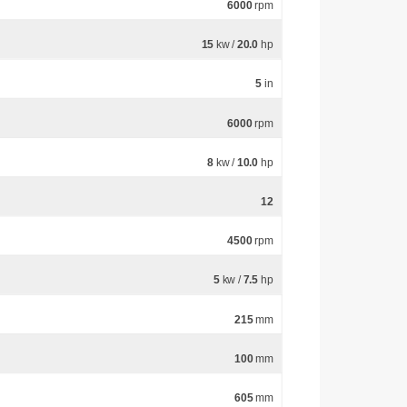
6000
rpm
15
kw /
20.0
hp
5
in
6000
rpm
8
kw /
10.0
hp
12
4500
rpm
5
kw /
7.5
hp
215
mm
100
mm
605
mm