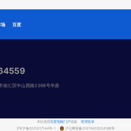
市场
百度
64559
市徐汇区中山西路2368号华鼎
本站使用
百度智能门户
搭建
管理登录
沪ICP备2021017144号-1
沪公网安备31010402334188号