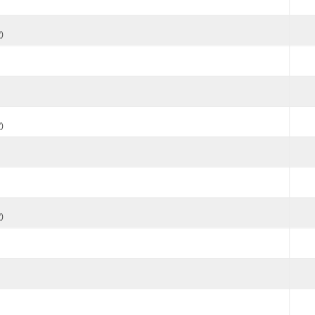
)
)
)