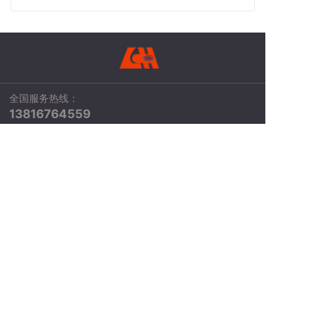
全国服务热线：
13816764559
公司地址：上海市徐汇区中山西路2368号华
鼎大厦2901室
本站使用
百度智能门户
搭建
管理登录